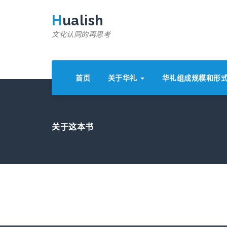
跳
至
Hualish
正
文化认同的再思考
文
首页
关于华礼
华礼组成规模和形
关于这本书