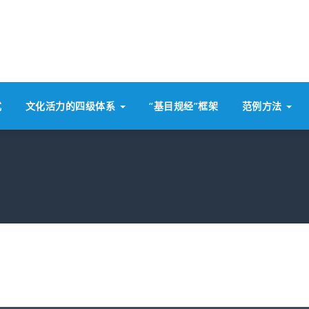
式
文化活力的四级体系
“基目规经”框架
范例方法